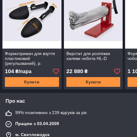
Формотримач для взуття
Верстат для розтяжки
Фор
пластиковий
халяви чобота HL-D
чобо
(регульований), р.
чоловічий,кол.чорний
104
22 880
1 1
₴/пара
₴
Купити
Купити
Про нас
99% позитивних з 239 відгуків за рік
Працює з 03.04.2009
м. Светловодск