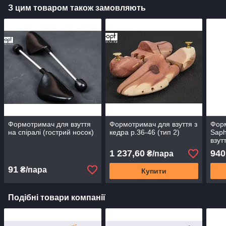
З цим товаром також замовляють
Формотримач для взуття
Формотримач для взуття з
Форм
на спіралі (гострий носок)
кедра р.36-46 (тип 2)
Saph
взут
(S)
1 237,60
940
₴/пара
91
₴/пара
Купити
Подібні товари компанії