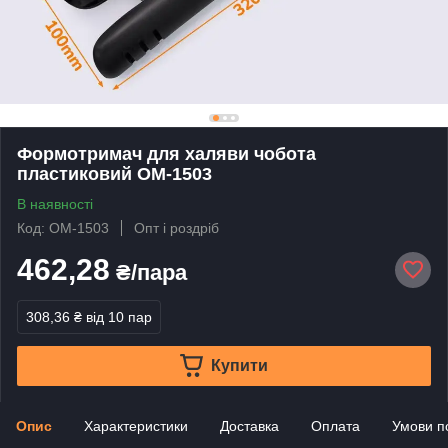
Формотримач для халяви чобота
пластиковий ОМ-1503
В наявності
Код: ОМ-1503
Опт і роздріб
462,28
₴/пара
308,36 ₴
від 10 пар
Купити
Опис
Характеристики
Доставка
Оплата
Умови п