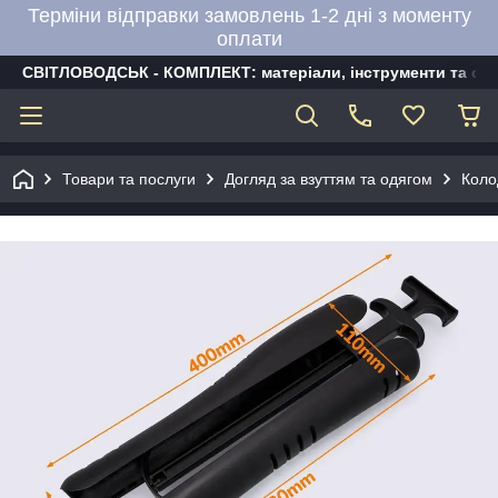
Терміни відправки замовлень 1-2 дні з моменту
оплати
СВІТЛОВОДСЬК - КОМПЛЕКТ: матеріали, інструменти та об
Товари та послуги
Догляд за взуттям та одягом
Коло