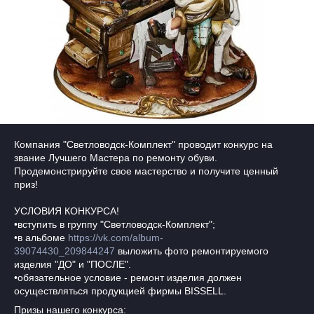
Компания "Светловодск-Комплект" проводит конкурс на
звание Лучшего Мастера по ремонту обуви.
Продемонстрируйте свое мастерство и получите ценный
приз!
УСЛОВИЯ КОНКУРСА!
•вступить в группу "Светловодск-Комплект";
•в альбоме
https://vk.com/album-
39074430_209844247
выложить фото ремонтируемого
изделия "ДО" и "ПОСЛЕ".
•обязательное условие - ремонт изделия должен
осуществляться продукцией фирмы BISSELL.
Призы нашего конкурса: