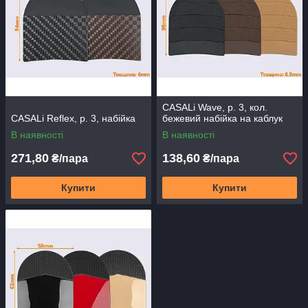
CASALi Wave, р. 3, кол.
CASALi Reflex, р. 3, набійка
бежевий набійка на каблук
В наявності
В наявності
271,80
138,60
₴/пара
₴/пара
Купити
Купити