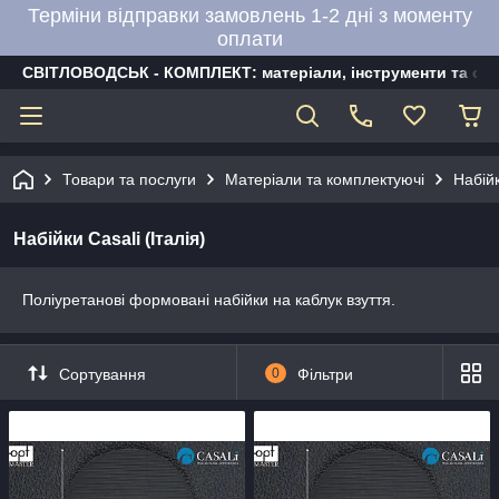
Терміни відправки замовлень 1-2 дні з моменту
оплати
СВІТЛОВОДСЬК - КОМПЛЕКТ: матеріали, інструменти та об
Товари та послуги
Матеріали та комплектуючі
Набій
Набійки Casali (Італія)
Поліуретанові формовані набійки на каблук взуття.
Сортування
0
Фільтри