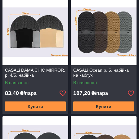
CASALi DAMA CHIC MIRROR,
CASALi Ocean р. 5, набійка
р. 4/5, набійка
на каблук
В наявності
В наявності
83,40
187,20
₴/пара
₴/пара
Купити
Купити