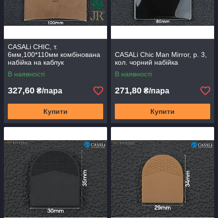
CASALi CHIC, т.
6мм,100*110мм комбінована
CASALi Chic Man Mirror, р. 3,
набійка на каблук
кол. чорний набійка
В наявності
В наявності
327,60
271,80
₴/пара
₴/пара
Купити
Купити