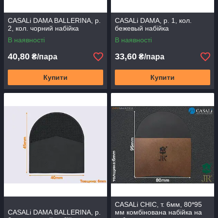
CASALi DAMA BALLERINA, р.
CASALi DAMA, р. 1, кол.
2, кол. чорний набійка
бежевый набійка
В наявності
В наявності
40,80
33,60
₴/пара
₴/пара
Купити
Купити
CASALi CHIC, т. 6мм, 80*95
CASALi DAMA BALLERINA, р.
мм комбінована набійка на