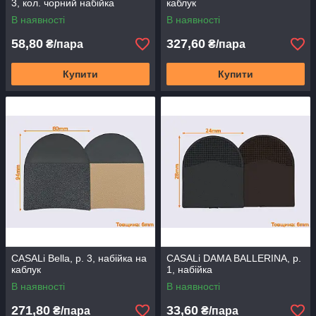
3, кол. чорний набійка
каблук
В наявності
В наявності
58,80
327,60
₴/пара
₴/пара
Купити
Купити
CASALi Bella, р. 3, набійка на
CASALi DAMA BALLERINA, р.
каблук
1, набійка
В наявності
В наявності
271,80
33,60
₴/пара
₴/пара