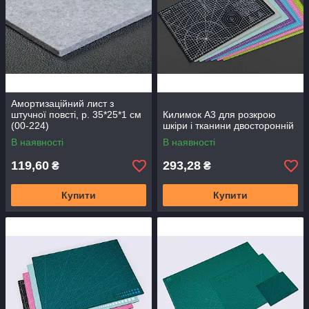
Амортизаційний лист з
штучної повсті, р. 35*25*1 см
Килимок А3 для розкрою
(00-224)
шкіри і тканини двосторонній
В наявності
В наявності
119,60
293,28
₴
₴
Купити
Купити