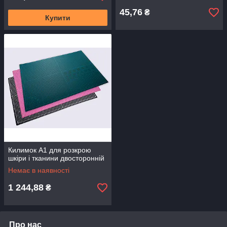
45,76
₴
Купити
Килимок А1 для розкрою
шкіри і тканини двосторонній
Немає в наявності
1 244,88
₴
Про нас