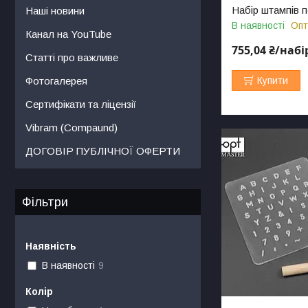
Набір штампів по
Наші новини
В наявності
Опт
Канал на YouTube
755,04 ₴/набі
Статті про важливе
Фотогалерея
Купити
Сертифікати та ліцензії
Vibram (Compaund)
ДОГОВІР ПУБЛІЧНОЇ ОФЕРТИ
Фільтри
Наявність
В наявності
9
Колір