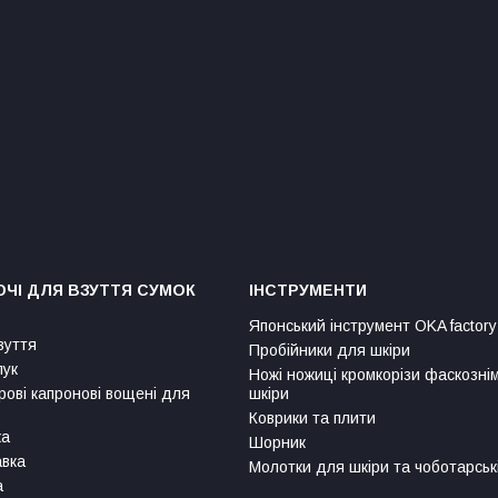
ЧІ ДЛЯ ВЗУТТЯ СУМОК
ІНСТРУМЕНТИ
Японський інструмент OKA factory
зуття
Пробійники для шкіри
лук
Ножі ножиці кромкорізи фаскозні
рові капронові вощені для
шкіри
Коврики та плити
ка
Шорник
авка
Молотки для шкіри та чоботарськ
а