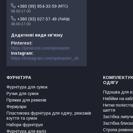
+380 (99) 954-33-59
МТС
08.00-17.00
+380 (93) 027-57-49
Лайф
08.00-17.00
Pinterest
https://pinterest.com/optmaster
Instagram
https://instagram.com/optmaster_sk
ФУРНІТУРА
КОМПЛЕКТУЮ
ОДЯГУ
Фурнітура для сумок
Підошва для в
Ручки для сумок
Набійки на каб
Пряжки для ременів
Нитки поліесте
Фермуари
шиття
Пластикова фурнітура для одягу, рюкзаків
Застібка липуч
взуття та сумок
Застібка блиск
Набори фурнітруи
Стропа ремінн
Фурнітура для валіз