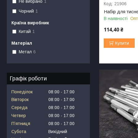
Не вибрано
1
21906
Чорний
1
Набір для тисне
В наявності
Опт
Країна виробник
114,40 ₴
Китай
1
Матеріал
Купити
Метал
6
Графік роботи
Понеділок
08:00
17:00
Вівторок
08:00
17:00
Середа
08:00
17:00
Четвер
08:00
17:00
Пʼятниця
08:00
17:00
Субота
Вихідний