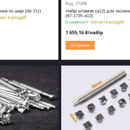
27288
ння по шкірі (00-211)
Набір штампів (а12) для тисненн
(87-1735-а12)
ом і в роздріб
В наявності
Оптом і в роздріб
1 655,16 ₴/набір
Купити