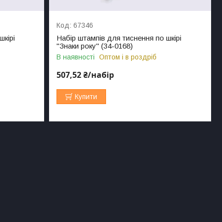
67346
шкірі
Набір штампів для тиснення по шкірі
"Знаки року" (34-0168)
В наявності
Оптом і в роздріб
507,52 ₴/набір
Купити