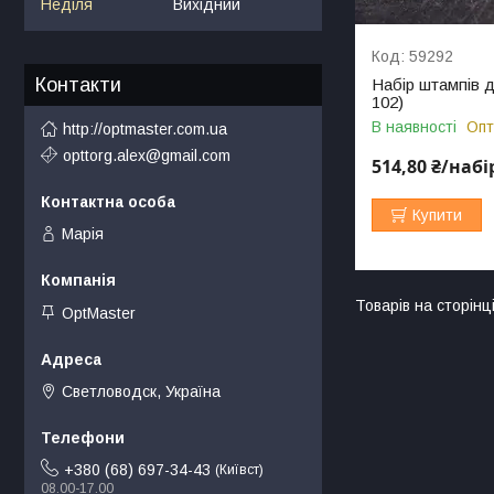
Неділя
Вихідний
59292
Контакти
Набір штампів д
102)
В наявності
Опт
http://optmaster.com.ua
opttorg.alex@gmail.com
514,80 ₴/набі
Купити
Марія
OptMaster
Светловодск, Україна
+380 (68) 697-34-43
Київст
08.00-17.00