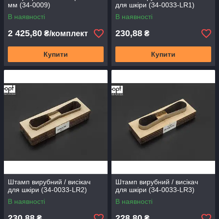
мм (34-0009)
для шкіри (34-0033-LR1)
В наявності
В наявності
2 425,80
230,88
₴/комплект
₴
Купити
Купити
Штамп вирубний / висікач
Штамп вирубний / висікач
для шкіри (34-0033-LR2)
для шкіри (34-0033-LR3)
В наявності
В наявності
230,88
228,80
₴
₴