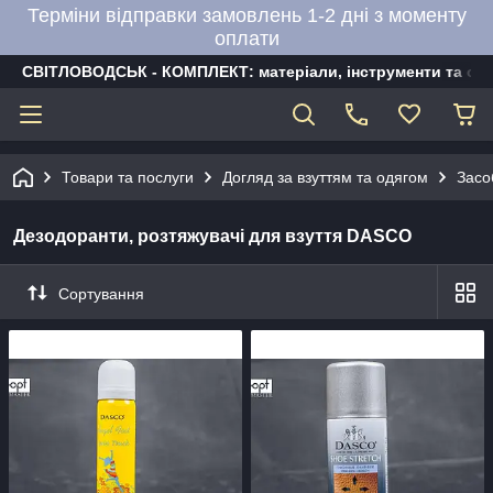
Терміни відправки замовлень 1-2 дні з моменту
оплати
СВІТЛОВОДСЬК - КОМПЛЕКТ: матеріали, інструменти та об
Товари та послуги
Догляд за взуттям та одягом
Засо
Дезодоранти, розтяжувачі для взуття DASCO
Сортування