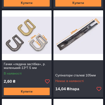
Купити
Купити
Гачки «ледача застібка», р.
маленький-13*7.5 мм
В наявності
Супінатори сталеві 105мм
2,60
Немає в наявності
₴
14,04
₴/пара
Купити