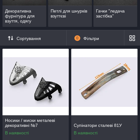
Декоративна
Петлі для шнурків
Гачки "ледача
фурнітура для
взуттєві
застібка"
взуття, одягу
Сортування
0
Фільтри
Носики / миски металеві
декоративні №7
Супінатори сталеві 81У
В наявності
В наявності