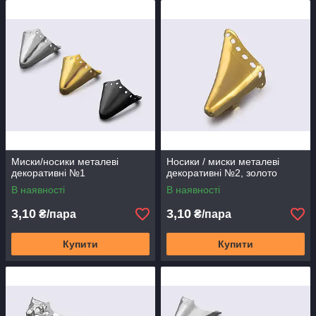
Миски/носики металеві
Носики / миски металеві
декоративні №1
декоративні №2, золото
В наявності
В наявності
3,10
3,10
₴/пара
₴/пара
Купити
Купити