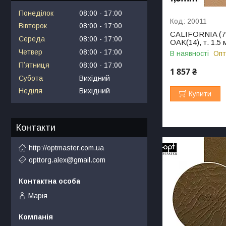
Понеділок
08:00
17:00
20011
Вівторок
08:00
17:00
CALIFORNIA (79
Середа
08:00
17:00
OAK(14), т. 1.5
Четвер
08:00
17:00
В наявності
Опт
Пʼятниця
08:00
17:00
1 857 ₴
Субота
Вихідний
Неділя
Вихідний
Купити
Контакти
http://optmaster.com.ua
opttorg.alex@gmail.com
Марія