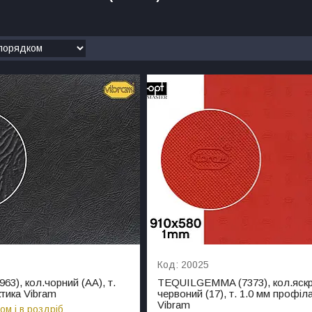
20025
3), кол.чорний (AA), т.
TEQUILGEMMA (7373), кол.яск
тика Vibram
червоний (17), т. 1.0 мм профіл
Vibram
ом і в роздріб