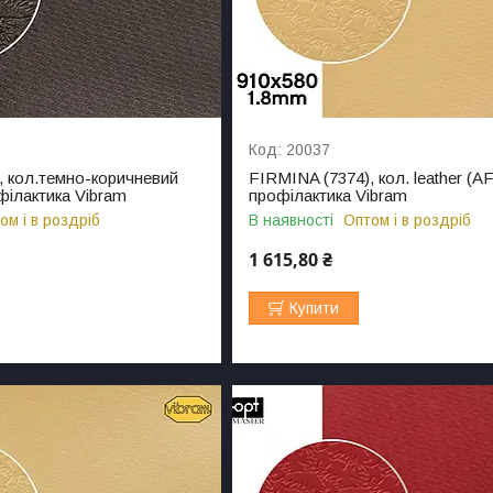
20037
, кол.темно-коричневий
FIRMINA (7374), кол. leather (AF
офілактика Vibram
профілактика Vibram
ом і в роздріб
В наявності
Оптом і в роздріб
1 615,80 ₴
Купити