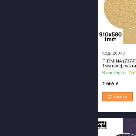
20043
FIRMINA (7374),
1мм профілакти
В наявності
Опт
1 665 ₴
Купити