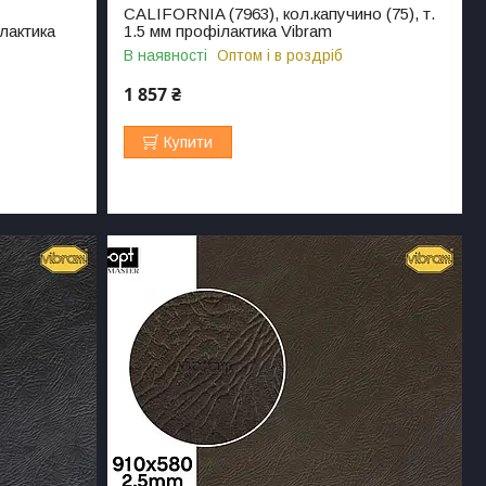
-
CALIFORNIA (7963), кол.капучино (75), т.
ілактика
1.5 мм профілактика Vibram
В наявності
Оптом і в роздріб
1 857 ₴
Купити