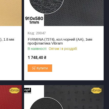
20047
), 1.8 мм
FIRMINA (7374), кол.чорний (AA), 1мм
профілактика Vibram
В наявності
Оптом і в роздріб
1 748,40 ₴
Купити