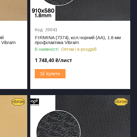
20041
ий
FIRMINA (7374), кол.чорний (AA), 1.8 мм
а Vibram
профілактика Vibram
В наявності
Оптом і в роздріб
1 748,40 ₴/лист
Купити