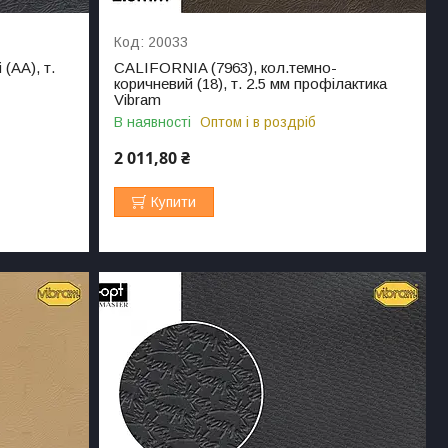
20033
(AA), т.
CALIFORNIA (7963), кол.темно-
коричневий (18), т. 2.5 мм профілактика
Vibram
В наявності
Оптом і в роздріб
2 011,80 ₴
Купити