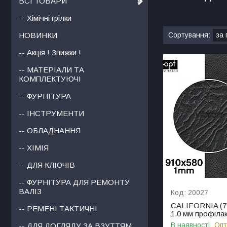
ВСІ ТОВАРИ
-- Хімічні грілки
НОВИНКИ
-- Акція ! Знижки !
-- МАТЕРІАЛИ ТА
КОМПЛЕКТУЮЧІ
-- ФУРНІТУРА
-- ІНСТРУМЕНТИ
-- ОБЛАДНАННЯ
-- ХІМІЯ
-- ДЛЯ КЛЮЧІВ
-- ФУРНІТУРА ДЛЯ РЕМОНТУ
ВАЛІЗ
20027
CALIFORNIA (796
-- РЕМЕНІ ТАКТИЧНІ
1.0 мм профілак
В наявності
Опт
-- ДЛЯ ДОГЛЯДУ ЗА ВЗУТТЯМ