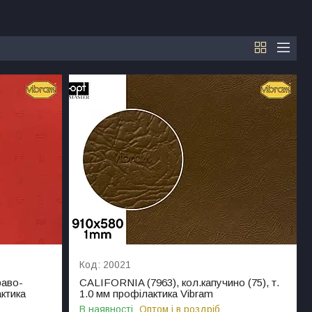
20021
раво-
CALIFORNIA (7963), кол.капучино (75), т.
актика
1.0 мм профілактика Vibram
В наявності
Оптом і в роздріб