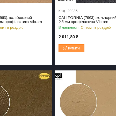
20035
63), кол.бежевий
CALIFORNIA (7963), кол.чорний 
 мм профілактика Vibram
2.5 мм профілактика Vibram
ом і в роздріб
В наявності
Оптом і в роздріб
2 011,80 ₴
Купити