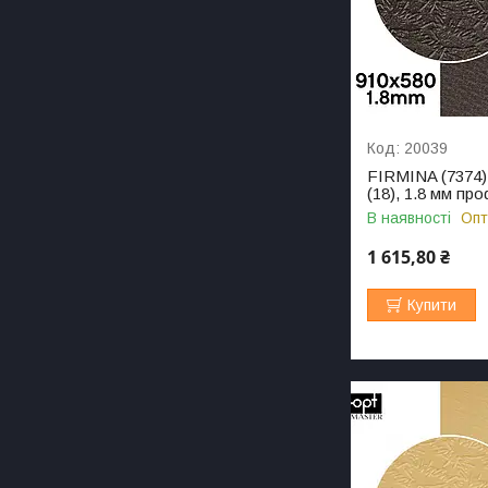
20039
FIRMINA (7374)
(18), 1.8 мм пр
В наявності
Опт
1 615,80 ₴
Купити