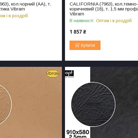
3), кол.чорний (AA), т.
CALIFORNIA (7963), кол.темно
тика Vibram
коричневий (18), т. 1.5 мм проф
Vibram
ом і в роздріб
В наявності
Оптом і в роздріб
1 857 ₴
Купити