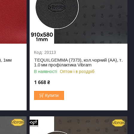
20113
), 1мм
TEQUILGEMMA (7373), кол.чорний (AA), т.
1.0 мм профілактика Vibram
В наявності
Оптом і в роздріб
1 668 ₴
Купити