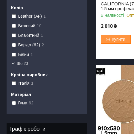
CALIFORNIA (796
Колір
1.5 мм профілак
В наявності
Опт
Leather (AF)
1
2 010 ₴
Бежевий
10
Блакитний
1
Купити
Бордо (62)
2
Білий
1
Ще 20
Країна виробник
Італія
1
Матеріал
Гума
62
Графік роботи