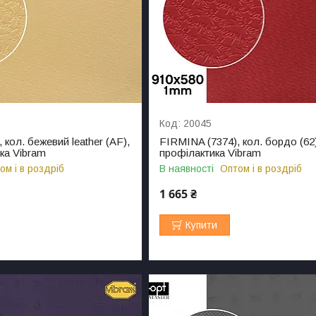
20045
 кол. бежевий leather (AF),
FIRMINA (7374), кол. бордо (62
ка Vibram
профілактика Vibram
ом і в роздріб
В наявності
Оптом і в роздріб
1 665 ₴
Купити