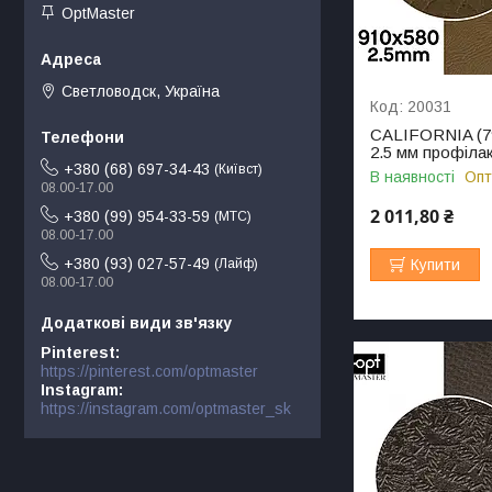
OptMaster
Светловодск, Україна
20031
CALIFORNIA (796
2.5 мм профілак
+380 (68) 697-34-43
Київст
В наявності
Опт
08.00-17.00
2 011,80 ₴
+380 (99) 954-33-59
МТС
08.00-17.00
+380 (93) 027-57-49
Купити
Лайф
08.00-17.00
Pinterest
https://pinterest.com/optmaster
Instagram
https://instagram.com/optmaster_sk