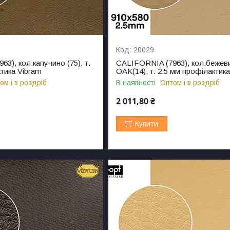
20029
3), кол.капучино (75), т.
CALIFORNIA (7963), кол.бежев
тика Vibram
OAK(14), т. 2.5 мм профілактик
ом і в роздріб
В наявності
Оптом і в роздріб
2 011,80 ₴
Купити