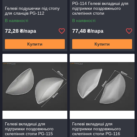
PG-114 Гелеві вкладиші для
Гелеві подушечки під стопу
підтримки поздовжнього
для сланців PG-112
склепіння стопи
В наявності
В наявності
72,28
77,48
₴/пара
₴/пара
Купити
Купити
Гелеві вкладиші для
Гелеві вкладиші для
підтримки поздовжнього
підтримки поздовжнього
склепіння стопи PG-115
склепіння стопи PG-116