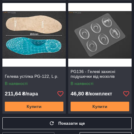
PG136 - Гелеві захисні
Гелева устілка PG-122, L р.
подушечки від мозолів
В наявності
В наявності
211,64
46,80
₴/пара
₴/комплект
Купити
Купити
Показати ще