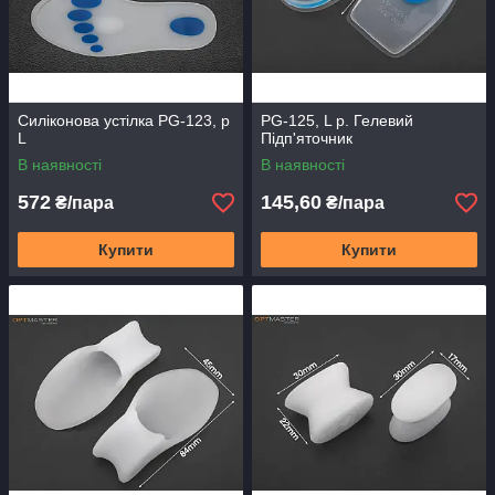
Силіконова устілка PG-123, р
PG-125, L р. Гелевий
L
Підп'яточник
В наявності
В наявності
572
145,60
₴/пара
₴/пара
Купити
Купити