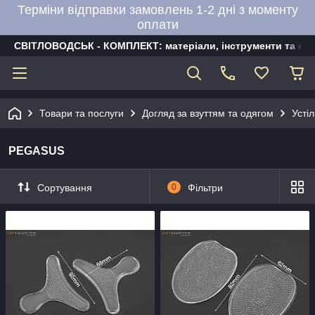
Терміни відправки замовлень 1-2 дні з моменту
оплати
СВІТЛОВОДСЬК - КОМПЛЕКТ: матеріали, інструменти та об
Товари та послуги
Догляд за взуттям та одягом
Усті
PEGASUS
Сортування
0
Фільтри