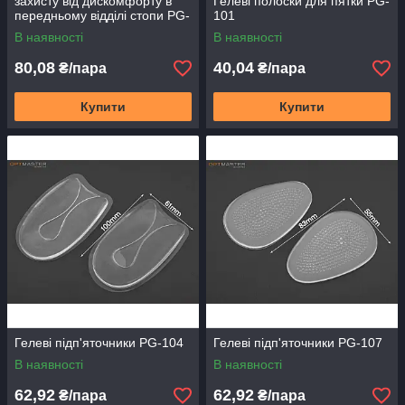
захисту від дискомфорту в
Гелеві полоски для пятки PG-
передньому відділі стопи PG-
101
131
В наявності
В наявності
80,08
40,04
₴/пара
₴/пара
Купити
Купити
Гелеві підп'яточники PG-104
Гелеві підп'яточники PG-107
В наявності
В наявності
62,92
62,92
₴/пара
₴/пара