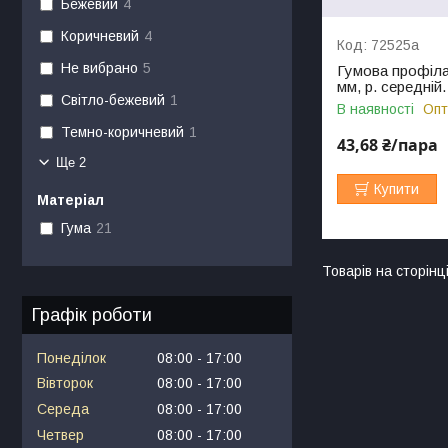
Бежевий
4
Коричневий
4
72525а
Не вибрано
5
Гумова профілак
мм, р. середній.
Світло-бежевий
1
В наявності
Опт
Темно-коричневий
1
43,68 ₴/пара
Ще 2
Купити
Матеріал
Гума
21
Графік роботи
Понеділок
08:00
17:00
Вівторок
08:00
17:00
Середа
08:00
17:00
Четвер
08:00
17:00