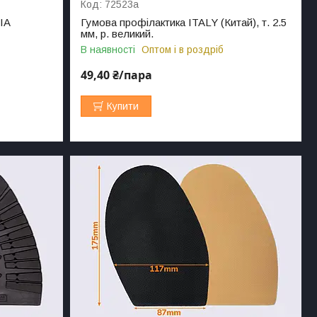
72523а
IA
Гумова профілактика ITALY (Китай), т. 2.5
мм, р. великий.
В наявності
Оптом і в роздріб
49,40 ₴/пара
Купити