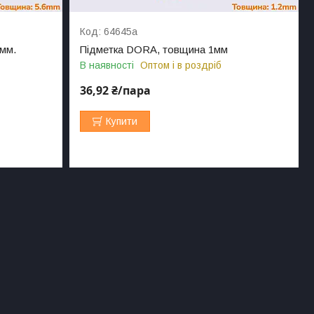
64645а
8мм.
Підметка DORA, товщина 1мм
В наявності
Оптом і в роздріб
36,92 ₴/пара
Купити