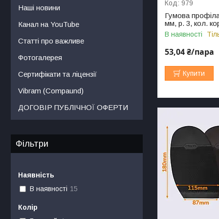
979
Наші новини
Гумова профіла
мм, р. 3, кол. к
Канал на YouTube
В наявності
Тіл
Статті про важливе
53,04 ₴/пара
Фотогалерея
Купити
Сертифікати та ліцензії
Vibram (Compaund)
ДОГОВІР ПУБЛІЧНОЇ ОФЕРТИ
Фільтри
Наявність
В наявності
15
Колір