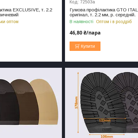
72503а
ктика EXCLUSIVE, т. 2.2
Гумова профілактика GTO ITAL
оричневий
оригінал, т. 2.2 мм, р. середній.
ьки оптом
В наявності
Оптом і в роздріб
46,80 ₴/пара
Купити