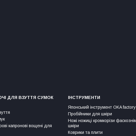
ЧІ ДЛЯ ВЗУТТЯ СУМОК
ІНСТРУМЕНТИ
Японський інструмент OKA factory
зуття
Пробійники для шкіри
лук
Ножі ножиці кромкорізи фаскозні
рові капронові вощені для
шкіри
Коврики та плити