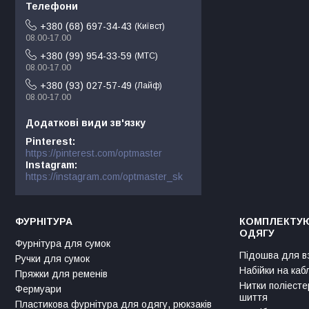
+380 (68) 697-34-43
Київст
08.00-17.00
+380 (99) 954-33-59
МТС
08.00-17.00
+380 (93) 027-57-49
Лайф
08.00-17.00
Pinterest
https://pinterest.com/optmaster
Instagram
https://instagram.com/optmaster_sk
ФУРНІТУРА
КОМПЛЕКТУЮ
ОДЯГУ
Фурнітура для сумок
Підошва для в
Ручки для сумок
Набійки на каб
Пряжки для ременів
Нитки поліесте
Фермуари
шиття
Пластикова фурнітура для одягу, рюкзаків