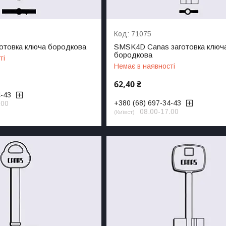
71075
отовка ключа бородкова
SMSK4D Canas заготовка ключ
бородкова
ті
Немає в наявності
62,40 ₴
4-43
+380 (68) 697-34-43
.00
08.00-17.00
Київст