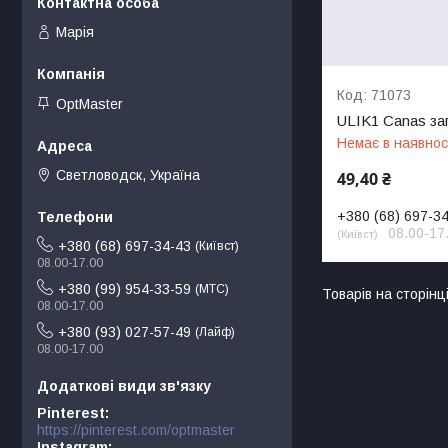
Марія
71073
OptMaster
ULIK1 Canas за
Немає в наявнос
Светловодск, Україна
49,40 ₴
+380 (68) 697-3
08.00-17
Київст
+380 (68) 697-34-43
Київст
08.00-17.00
+380 (99) 954-33-59
МТС
08.00-17.00
+380 (93) 027-57-49
Лайф
08.00-17.00
Pinterest
https://pinterest.com/optmaster
Instagram