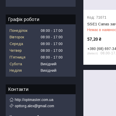
71071
Графік роботи
SSE1 Canas заг
Немає в наявнос
Понеділок
08:00
17:00
Вівторок
08:00
17:00
57,20 ₴
Середа
08:00
17:00
+380 (68) 697-3
Четвер
08:00
17:00
08.00-17
Київст
Пʼятниця
08:00
17:00
Субота
Вихідний
Неділя
Вихідний
Контакти
http://optmaster.com.ua
opttorg.alex@gmail.com