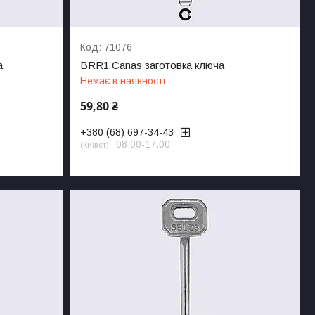
71076
а
BRR1 Canas заготовка ключа
Немає в наявності
59,80 ₴
+380 (68) 697-34-43
08.00-17.00
Київст