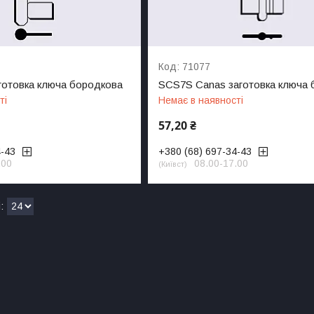
71077
готовка ключа бородкова
SCS7S Canas заготовка ключа 
ті
Немає в наявності
57,20 ₴
4-43
+380 (68) 697-34-43
.00
08.00-17.00
Київст