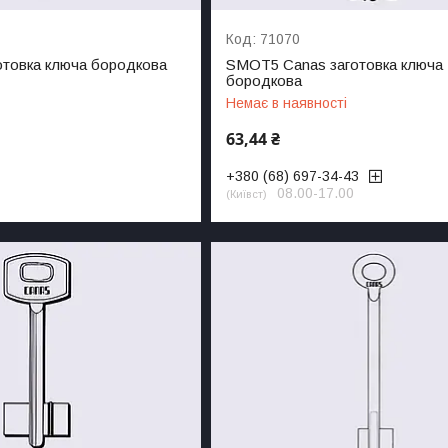
71070
отовка ключа бородкова
SMOT5 Canas заготовка ключа
бородкова
Немає в наявності
63,44 ₴
+380 (68) 697-34-43
08.00-17.00
Київст