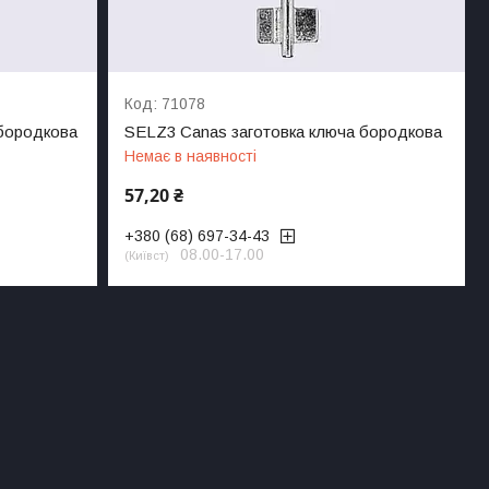
71078
бородкова
SELZ3 Canas заготовка ключа бородкова
Немає в наявності
57,20 ₴
+380 (68) 697-34-43
08.00-17.00
Київст