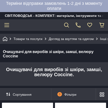
Терміни відправки замовлень 1-2 дні з моменту
оплати
СВІТЛОВОДСЬК - КОМПЛЕКТ: матеріали, інструменти та об
Товари та послуги
Догляд за взуттям та одягом
Інші
Очищувачі для виробів зі шкіри, замші, велюру
Coccine
Очищувачі для виробів зі шкіри, замші,
велюру Coccine.
Сортування
0
Фільтри