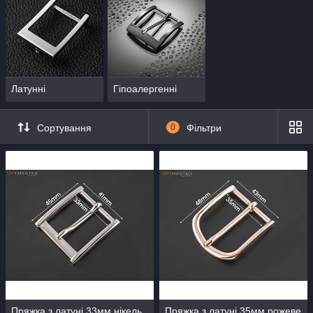
Латунні
Гіпоалергенні
Сортування
0
Фільтри
Пряжка з латуні 33мм нікель
Пряжка з латуні 35мм рожеве