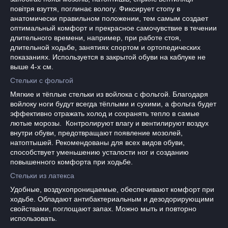
повітря взуття, поглинає вологу. Фиксирует стопу в
анатомически правильном положении, тем самым создает
оптимальный комфорт и прекрасное самочувствие в течении
длительного времени, например, при работе стоя,
длительной ходьбе, занятиях спортом и ортопедических
показаниях. Используется в закрытой обуви на каблуке не
выше 4-х см.
Стельки с фольгой
Мягкие и тёплые стельки из войлока с фольгой. Благодаря
войлоку ноги будут всегда тёплыми и сухими, а фольга будет
эффективно отражать холод и сохранять тепло в самые
лютые морозы. Контролируют влагу и вентилируют воздух
внутри обуви, предотвращают появление мозолей,
натоптышей. Рекомендованы для всех видов обуви,
способствует уменьшению усталости ног и созданию
повышенного комфорта при ходьбе.
Стельки из латекса
Удобные, воздухопроницаемые, обеспечивают комфорт при
ходьбе. Обладают антибактериальным и дезодорирующими
свойствами, поглощают запах. Можно мыть и повторно
использовать.