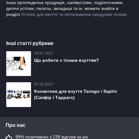
Інша ортопедична продукція, напівустілки, подпяточники,
дитячі устілки, пелоты, вкладиші та ін. можете знайти в
розділі
Устілки для взуття та ортопедична продукція гелева
Інші статті рубрики
03.07.2017
Що робити з тісним взуттям?
07.06.2017
Косметика для взуття Tarrago і Saphir
(Сапфір і Тарраго)
Про нас
99% позитивних з 239 відгуків за рік