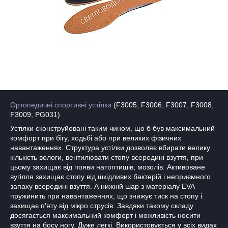
Ортопедичні спортивні устілки
(F3005, F3006, F3007, F3008,
F3009, PG031)
Устілки сконструйовані таким чином, що б був максимальний
комфорт при бігу, ходьбі або при великих фізичних
навантаженнях. Структура устілки дозволяє вбирати велику
кількість вологи, вентилювати стопу всередині взуття, при
цьому захищає від появи натоптишів, мозолів. Активоване
вугілля захищає стопу від шкідливих бактерій і неприємного
запаху всередині взуття. А нижній шар з матеріалу EVA
пружинить при навантаженнях, що знижує тиск на стопу і
захищає п'яту від мікро струсів. Завдяки такому складу
досягається максимальний комфорт і можливість носити
взуття на босу ногу. Дуже легкі. Використовується у всіх видах