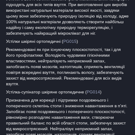
підходять для всіх типів взуття. При виготовленні цих виробів
використані натуральні матеріали високої якості, завдяки
цьому вони забезпечують природну ізоляцію від холоду, адже
100% натуральні матеріали дозволяють створити найбільш
надійну і саму екологічну природну терморегуляцію, і
забезпечують найкращий мікроклімат для ніг.
Устілки шкіряні ортопедичні (
PG015
)
Рекомендовані як при існуючому плоскостопості, так і для
його профілактики. Володіють чудовими гігієнічними
властивостями, нейтралізують неприємний запах,
запобігають появі мозолів, натоптишів, сприяють вентиляції
повітря всередині взуття, поглинають вологу, забезпечують
захист від микросотрясений. Рекомендовані для всіх видів
взуття.
Устілка-супінатор шкіряне ортопедичне (
PG014
)
Призначена для корекції і підтримки поздовжнього і
поперечного склепінь стопи і зниження навантаження в п'яті.
Запобігає появі поздовжнього і поперечного плоскостопості,
рівномірно розподіляє навантаження ваги, створюючи
правильний баланс по всій області стопи, забезпечує захист
від микросотрясений. Нейтралізує неприємний запах,
запобігає появі мозолів, натоптишів, сприяє вентиляції