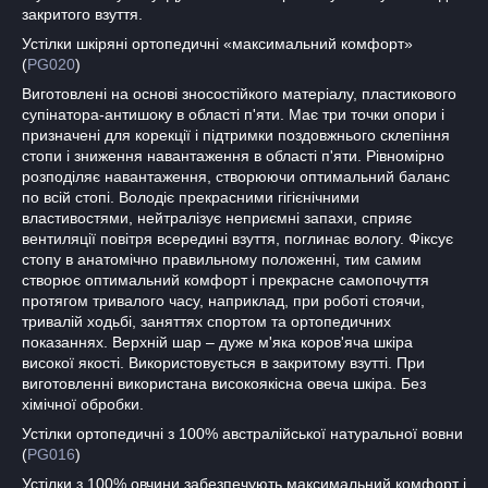
закритого взуття.
Устілки шкіряні ортопедичні «максимальний комфорт»
(
PG020
)
Виготовлені на основі зносостійкого матеріалу, пластикового
супінатора-антишоку в області п'яти. Має три точки опори і
призначені для корекції і підтримки поздовжнього склепіння
стопи і зниження навантаження в області п'яти. Рівномірно
розподіляє навантаження, створюючи оптимальний баланс
по всій стопі. Володіє прекрасними гігієнічними
властивостями, нейтралізує неприємні запахи, сприяє
вентиляції повітря всередині взуття, поглинає вологу. Фіксує
стопу в анатомічно правильному положенні, тим самим
створює оптимальний комфорт і прекрасне самопочуття
протягом тривалого часу, наприклад, при роботі стоячи,
тривалій ходьбі, заняттях спортом та ортопедичних
показаннях. Верхній шар – дуже м'яка коров'яча шкіра
високої якості. Використовується в закритому взутті. При
виготовленні використана високоякісна овеча шкіра. Без
хімічної обробки.
Устілки ортопедичні з 100% австралійської натуральної вовни
(
PG016
)
Устілки з 100% овчини забезпечують максимальний комфорт і